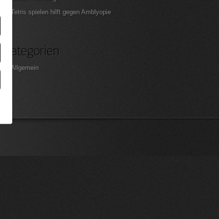
Tetris spielen hilft gegen Amblyopie
Kategorien
Allgemein